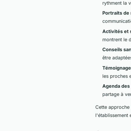
rythment la v
Portraits de
communicatio
Activités et 
montrent le 
Conseils sa
être adaptée
Témoignages
les proches e
Agenda des
partage à ven
Cette approche é
l'établissement e