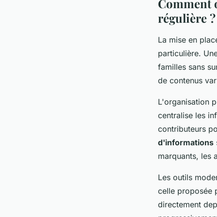
Comment or
régulière ?
La mise en pla
particulière. Un
familles sans s
de contenus var
L'organisation 
centralise les i
contributeurs po
d'informations
marquants, les a
Les outils mode
celle proposée p
directement depu