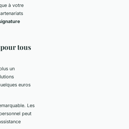
que à votre
artenariats
signature
 pour tous
plus un
lutions
quelques euros
emarquable. Les
 personnel peut
assistance