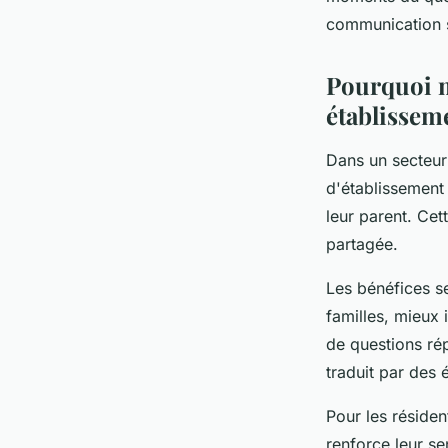
Alexis
•
16 janvier 2026
•
7 min de lecture
communication sp
Pourquoi m
établissem
Dans un secteur
d'établissement
leur parent. Cet
partagée.
Les bénéfices s
familles, mieux 
de questions ré
traduit par des 
Pour les réside
renforce leur se