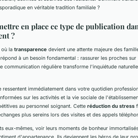
oradique en véritable tradition familiale ?
ettre en place ce type de publication dan
ent ?
 où la
transparence
devient une attente majeure des famille
 répond à un besoin fondamental : rassurer les proches sur 
te communication régulière transforme l'inquiétude naturell
e ressentent immédiatement dans votre quotidien profession
informées sur les activités et la vie sociale de l'établissem
pétitives au personnel soignant. Cette
réduction du stress
f
échanges plus sereins lors des visites et des appels télépho
nts eux-mêmes, voir leurs moments de bonheur immortalisés
ntiment d'appartenance. Ils deviennent les héros de leur pro