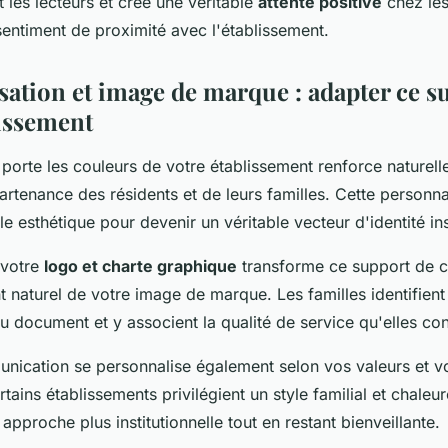
les lecteurs et crée une véritable
attente positive
chez les
sentiment de proximité avec l'établissement.
sation et image de marque : adapter ce s
lissement
porte les couleurs de votre établissement renforce naturell
rtenance des résidents et de leurs familles. Cette personna
e esthétique pour devenir un véritable vecteur d'identité inst
 votre
logo et charte graphique
transforme ce support de 
 naturel de votre image de marque. Les familles identifien
 document et y associent la qualité de service qu'elles con
nication se personnalise également selon vos valeurs et v
rtains établissements privilégient un style familial et chaleu
approche plus institutionnelle tout en restant bienveillante.