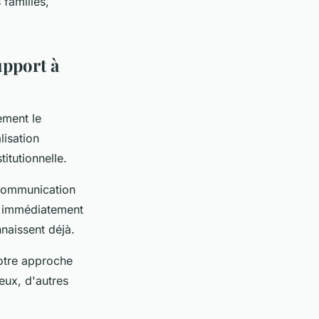
 familles,
upport à
ement le
lisation
itutionnelle.
communication
t immédiatement
naissent déjà.
otre approche
reux, d'autres