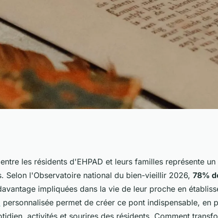
azette personnalisée
n entre les résidents d'EHPAD et leurs familles représente un
. Selon l'Observatoire national du bien-vieillir 2026,
78% de
 davantage impliquées dans la vie de leur proche en établis
d
personnalisée permet de créer ce pont indispensable, en 
idien, activités et sourires des résidents. Comment transfo