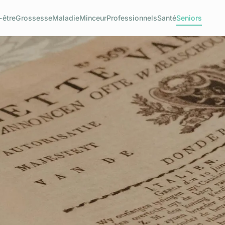
-être
Grossesse
Maladie
Minceur
Professionnels
Santé
Seniors