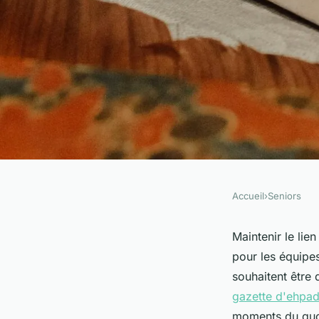
Accueil
›
Seniors
SENIORS
Créer un lien : la g
Maintenir le lie
pour les équipes
pour ehpad
souhaitent être
gazette d'ehpa
moments du quot