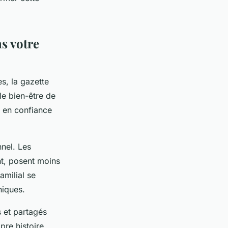
s votre
s, la gazette
le bien-être de
e en confiance
nel. Les
ent, posent moins
amilial se
niques.
 et partagés
pre histoire,