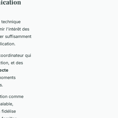
ication
 technique
r l'intérêt des
ler suffisamment
ication.
coordinateur qui
tion, et des
lecte
 moments
s.
lution comme
alable,
 fidélise