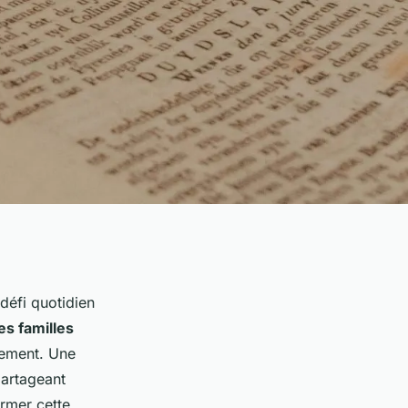
 défi quotidien
s familles
sement. Une
partageant
rmer cette