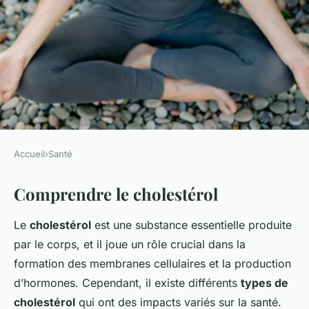
Accueil
›
Santé
SANTÉ
Comprendre le cholestérol
Cholestérol et maladies
cardiovasculaires : quel lien ?
Le
cholestérol
est une substance essentielle produite
par le corps, et il joue un rôle crucial dans la
Alexis
•
2 mars 2025
•
4 min de lecture
formation des membranes cellulaires et la production
d’hormones. Cependant, il existe différents
types de
cholestérol
qui ont des impacts variés sur la santé.