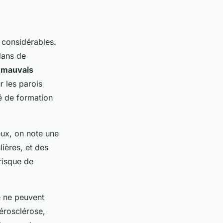
considérables.
dans de
e
mauvais
r les parois
té de formation
eux, on note une
lières, et des
risque de
e ne peuvent
érosclérose,