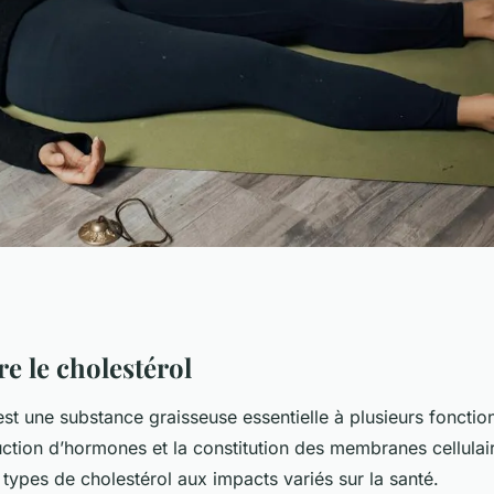
mi silencieux de
 le cholestérol
st une substance graisseuse essentielle à plusieurs fonctio
tion d’hormones et la constitution des membranes cellulaire
s types de cholestérol aux impacts variés sur la santé.