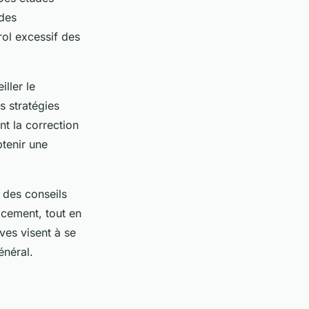
 des
rol excessif des
ller le
s stratégies
nt la correction
tenir une
 des conseils
acement, tout en
ves visent à se
énéral.