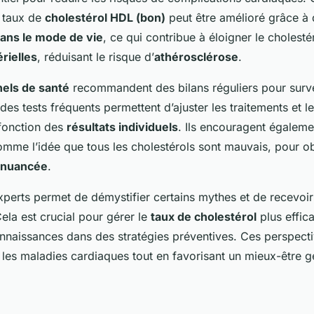
e taux de
cholestérol HDL (bon)
peut être amélioré grâce à
ns le mode de vie
, ce qui contribue à éloigner le cholesté
rielles
, réduisant le risque d’
athérosclérose
.
els de santé
recommandent des bilans réguliers pour survei
 des tests fréquents permettent d’ajuster les traitements et le
 fonction des
résultats individuels
. Ils encouragent égaleme
omme l’idée que tous les cholestérols sont mauvais, pour ob
nuancée
.
xperts permet de démystifier certains mythes et de recevoir
ela est crucial pour gérer le
taux de cholestérol
plus effic
onnaissances dans des stratégies préventives. Ces perspecti
 les maladies cardiaques tout en favorisant un mieux-être g