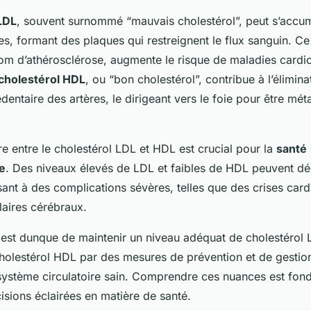
LDL
, souvent surnommé “mauvais cholestérol”, peut s’accum
es, formant des plaques qui restreignent le flux sanguin. C
om d’athérosclérose, augmente le risque de maladies cardio
cholestérol HDL
, ou “bon cholestérol”, contribue à l’élimina
dentaire des artères, le dirigeant vers le foie pour être mét
bre entre le cholestérol LDL et HDL est crucial pour la
santé
e
. Des niveaux élevés de LDL et faibles de HDL peuvent dé
sant à des complications sévères, telles que des crises car
laires cérébraux.
e est dunque de maintenir un niveau adéquat de cholestérol 
holestérol HDL par des mesures de prévention et de gestio
ystème circulatoire sain. Comprendre ces nuances est fon
isions éclairées en matière de santé.