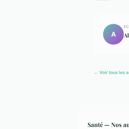
EC
A
Al
← Voir tous les a
Santé — Nos au