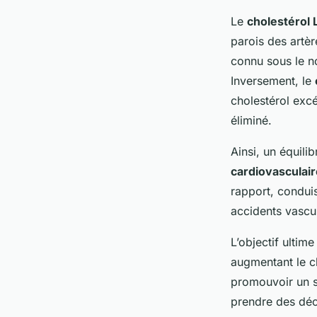
Alexis
•
13 mars 2025
•
4 min de lecture
Le
cholestérol 
parois des artèr
connu sous le n
Inversement, le
cholestérol excé
éliminé.
Ainsi, un équili
cardiovasculair
rapport, condui
accidents vascu
L’objectif ultim
augmentant le c
promouvoir un s
prendre des déc