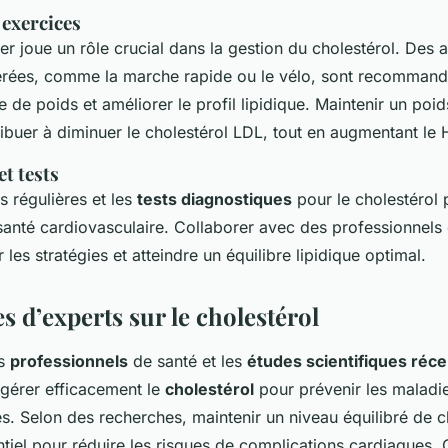
 exercices
ier joue un rôle crucial dans la gestion du cholestérol. Des a
rées, comme la marche rapide ou le vélo, sont recommand
te de poids et améliorer le profil lipidique. Maintenir un poi
ibuer à diminuer le cholestérol LDL, tout en augmentant le
et tests
s régulières et les
tests diagnostiques
pour le cholestérol 
santé cardiovasculaire. Collaborer avec des professionnels 
r les stratégies et atteindre un équilibre lipidique optimal.
s d’experts sur le cholestérol
es
professionnels
de santé et les
études scientifiques réc
 gérer efficacement le
cholestérol
pour prévenir les maladi
s. Selon des recherches, maintenir un niveau équilibré de 
tiel pour réduire les risques de complications cardiaques.