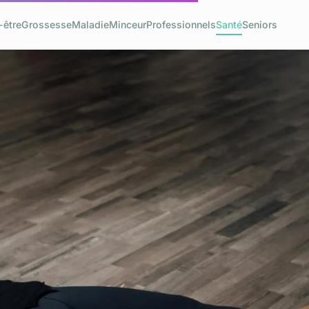
-être
Grossesse
Maladie
Minceur
Professionnels
Santé
Seniors