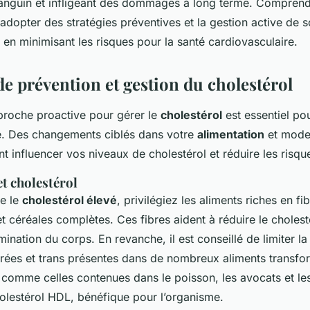
x sanguin et infligeant des dommages à long terme. Compren
 adopter des stratégies préventives et la gestion active de 
t en minimisant les risques pour la santé cardiovasculaire.
de prévention et gestion du cholestérol
roche proactive pour gérer le
cholestérol
est essentiel pou
e. Des changements ciblés dans votre
alimentation
et mode
 influencer vos niveaux de cholestérol et réduire les risqu
t cholestérol
re le
cholestérol élevé
, privilégiez les aliments riches en fib
et céréales complètes. Ces fibres aident à réduire le choles
limination du corps. En revanche, il est conseillé de limiter
urées et trans présentes dans de nombreux aliments transfo
, comme celles contenues dans le poisson, les avocats et le
olestérol HDL, bénéfique pour l’organisme.