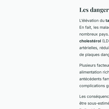
Les danger
L’élévation du
t
En fait, les mal
nombreux pays. 
cholestérol
(LDL
artérielles, rédu
de plaques dan
Plusieurs facteu
alimentation ric
antécédents fam
complications gr
Les conséquence
être sous-estimé