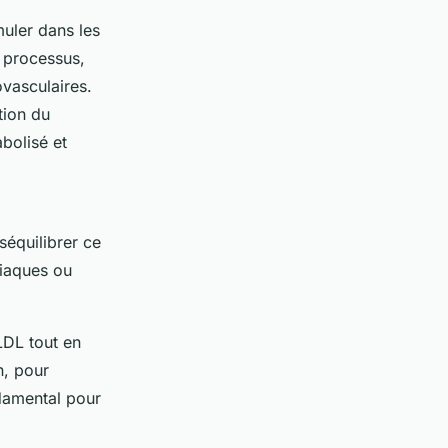
uler dans les
e processus,
vasculaires.
tion du
abolisé et
séquilibrer ce
diaques ou
LDL tout en
n, pour
damental pour