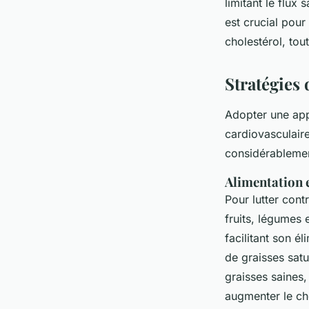
limitant le flu
est crucial pour
cholestérol, tou
Stratégies 
Adopter une app
cardiovasculair
considérablement
Alimentation e
Pour lutter cont
fruits, légumes 
facilitant son é
de graisses sat
graisses saines
augmenter le ch