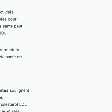
ctivités
ées pour
ds santé peut
 HDL.
permettent
de santé est
entes
soulignent
es
cholestérol LDL
 Ces études