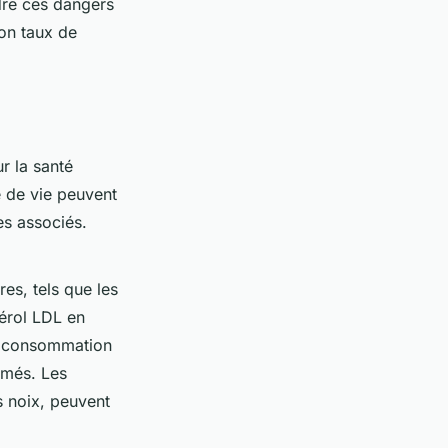
dre ces dangers
son taux de
r la santé
 de vie peuvent
es associés.
res, tels que les
térol LDL en
 la consommation
rmés. Les
s noix, peuvent