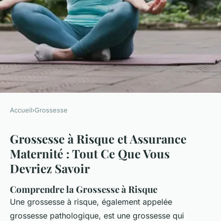
Accueil
›
Grossesse
GROSSESSE
Grossesse à Risque et Assurance
'Grossesse à risque et
Maternité : Tout Ce Que Vous
assurance maternité'
Devriez Savoir
Alexis
•
15 février 2025
•
5 min de lecture
Comprendre la Grossesse à Risque
Une grossesse à risque, également appelée
grossesse pathologique, est une grossesse qui